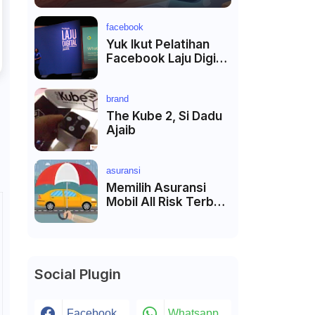
facebook
Yuk Ikut Pelatihan
Facebook Laju Digital
di Kota Terdekat
brand
The Kube 2, Si Dadu
Ajaib
asuransi
Memilih Asuransi
Mobil All Risk Terbaik
di Jakarta
Social Plugin
Facebook
Whatsapp