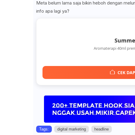
Meta belum lama saja bikin heboh dengan mel
info apa lagi ya?
Summer
Aromaterapi 40ml pre
CEK DAP
Tags:
digital marketing
headline