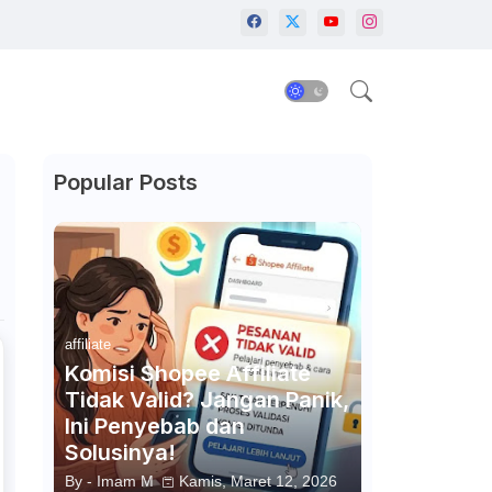
Popular Posts
affiliate
Komisi Shopee Affiliate
Tidak Valid? Jangan Panik,
Ini Penyebab dan
Solusinya!
By -
Imam M
Kamis, Maret 12, 2026