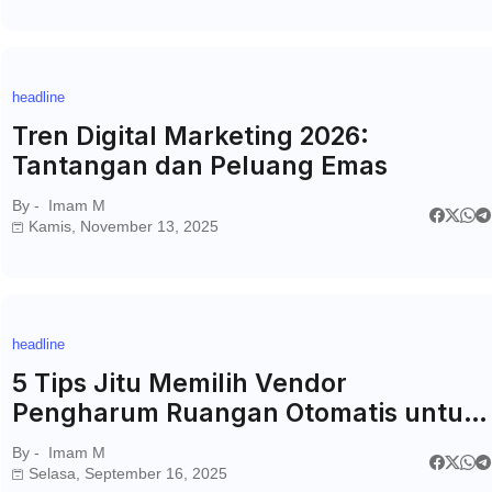
headline
Tren Digital Marketing 2026:
Tantangan dan Peluang Emas
By -
Imam M
Kamis, November 13, 2025
headline
5 Tips Jitu Memilih Vendor
Pengharum Ruangan Otomatis untuk
Bisnis Anda
By -
Imam M
Selasa, September 16, 2025