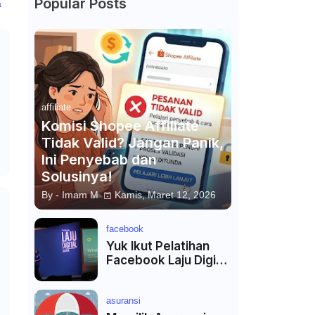
Popular Posts
a
affiliate
Komisi Shopee Affiliate
Tidak Valid? Jangan Panik,
Ini Penyebab dan
Solusinya!
By -
Imam M
Kamis, Maret 12, 2026
facebook
Yuk Ikut Pelatihan
Facebook Laju Digital
di Kota Terdekat
asuransi