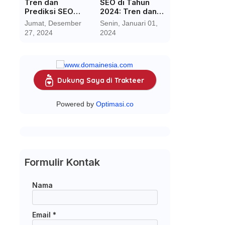
Tren dan
SEO di Tahun
Prediksi SEO
2024: Tren dan
2025:
Perkiraan
Jumat, Desember
Senin, Januari 01,
Menghadapi Era
27, 2024
2024
Baru dengan AI
dan Media Sosial
Dukung Saya di Trakteer
Powered by
Optimasi.co
Formulir Kontak
Nama
Email
*