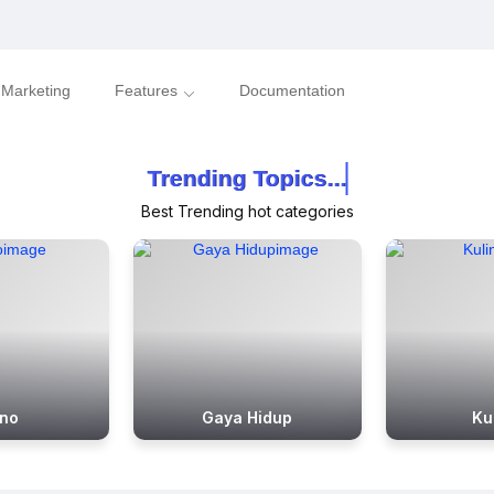
l Marketing
Features
Documentation
Trending Topics...
Trending Topics...
Trending Topics...
Best Trending hot categories
no
Gaya Hidup
Ku