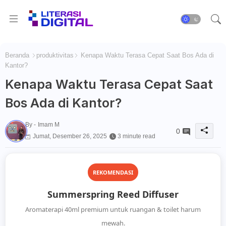
Beranda
produktivitas
Kenapa Waktu Terasa Cepat Saat Bos Ada di
Kantor?
Kenapa Waktu Terasa Cepat Saat
Bos Ada di Kantor?
By -
Imam M
0
Jumat, Desember 26, 2025
3 minute read
REKOMENDASI
Summerspring Reed Diffuser
Aromaterapi 40ml premium untuk ruangan & toilet harum
mewah.