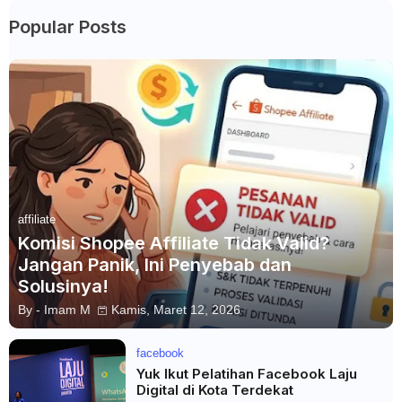
Popular Posts
affiliate
Komisi Shopee Affiliate Tidak Valid?
Jangan Panik, Ini Penyebab dan
Solusinya!
By -
Imam M
Kamis, Maret 12, 2026
facebook
Yuk Ikut Pelatihan Facebook Laju
Digital di Kota Terdekat