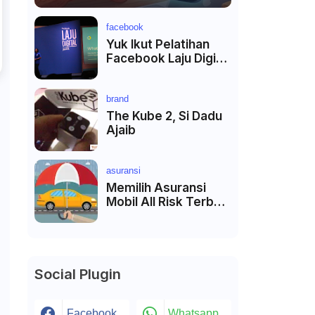
facebook
Yuk Ikut Pelatihan
Facebook Laju Digital
di Kota Terdekat
brand
The Kube 2, Si Dadu
Ajaib
asuransi
Memilih Asuransi
Mobil All Risk Terbaik
di Jakarta
Social Plugin
Facebook
Whatsapp