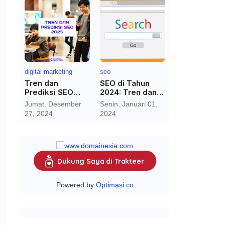
digital marketing
seo
Tren dan
SEO di Tahun
Prediksi SEO
2024: Tren dan
2025:
Perkiraan
Jumat, Desember
Senin, Januari 01,
Menghadapi Era
27, 2024
2024
Baru dengan AI
dan Media Sosial
Dukung Saya di Trakteer
Powered by
Optimasi.co