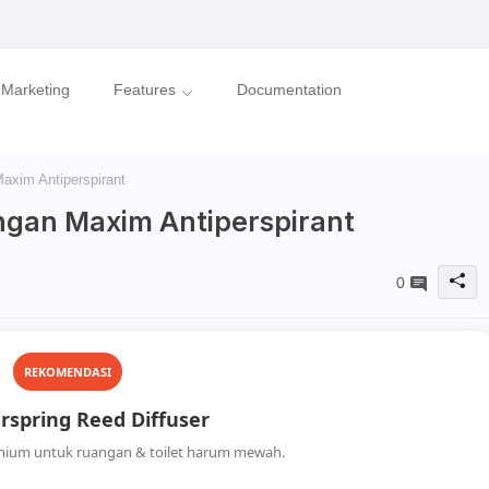
l Marketing
Features
Documentation
axim Antiperspirant
engan Maxim Antiperspirant
0
REKOMENDASI
spring Reed Diffuser
mium untuk ruangan & toilet harum mewah.