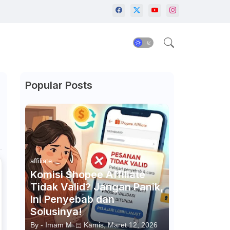
Popular Posts
affiliate
Komisi Shopee Affiliate
Tidak Valid? Jangan Panik,
Ini Penyebab dan
Solusinya!
By -
Imam M
Kamis, Maret 12, 2026