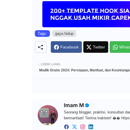
Tags:
gaya hidup
Facebook
Twitter
What
LEBIH LAMA
Mudik Gratis 2024: Persiapan, Manfaat, dan Keuntung
Imam M
Seorang blogger, praktisi, konsultan da
bermanfaat! Terima trakteer! �� https