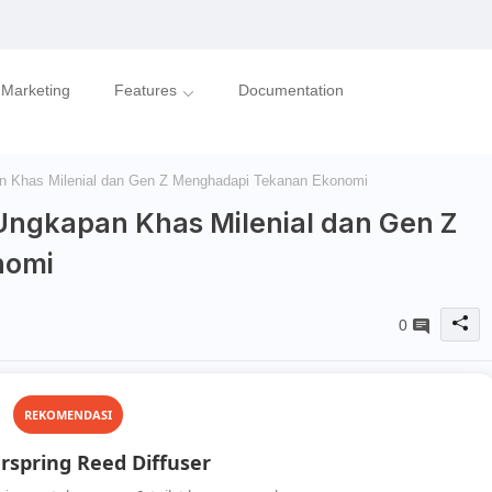
l Marketing
Features
Documentation
n Khas Milenial dan Gen Z Menghadapi Tekanan Ekonomi
Ungkapan Khas Milenial dan Gen Z
nomi
0
REKOMENDASI
spring Reed Diffuser