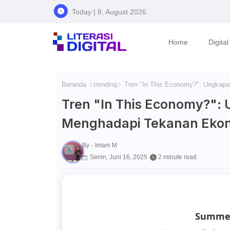
Today | 8, August 2026
Home
Digita
Beranda
trending
Tren "In This Economy?": Ungkapa
Tren "In This Economy?": 
Menghadapi Tekanan Eko
By -
Imam M
Senin, Juni 16, 2025
2 minute read
Summer