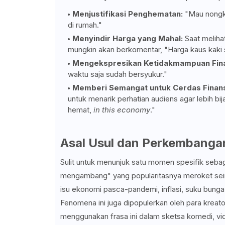
Menjustifikasi Penghematan:
"Mau nongk
di rumah."
Menyindir Harga yang Mahal:
Saat meliha
mungkin akan berkomentar, "Harga kaus kaki s
Mengekspresikan Ketidakmampuan Fina
waktu saja sudah bersyukur."
Memberi Semangat untuk Cerdas Finans
untuk menarik perhatian audiens agar lebih b
hemat,
in this economy
."
Asal Usul dan Perkembanga
Sulit untuk menunjuk satu momen spesifik sebaga
mengambang" yang popularitasnya meroket seir
isu ekonomi pasca-pandemi, inflasi, suku bunga 
Fenomena ini juga dipopulerkan oleh para kreato
menggunakan frasa ini dalam sketsa komedi, vi