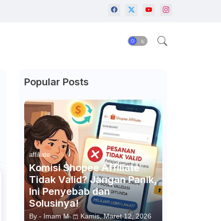
Popular Posts
affiliate
Komisi Shopee Affiliate
Tidak Valid? Jangan Panik,
Ini Penyebab dan
Solusinya!
By -
Imam M
Kamis, Maret 12, 2026