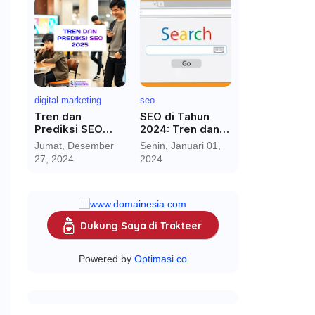
digital marketing
seo
Tren dan
SEO di Tahun
Prediksi SEO
2024: Tren dan
2025:
Perkiraan
Jumat, Desember
Senin, Januari 01,
Menghadapi Era
27, 2024
2024
Baru dengan AI
dan Media Sosial
Dukung Saya di Trakteer
Powered by
Optimasi.co