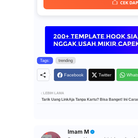
CEK DAP
Tags:
trending
Facebook
Twitter
What
LEBIH LAMA
Tarik Uang LinkAja Tanpa Kartu? Bisa Banget! Ini Cara
Imam M