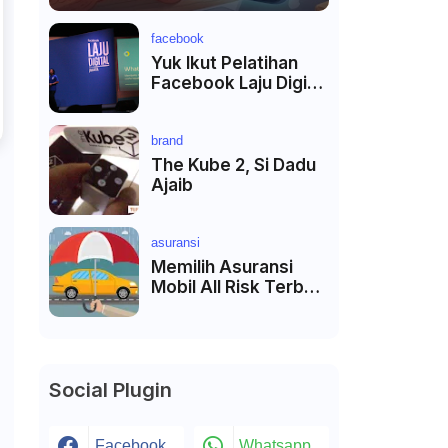
facebook
Yuk Ikut Pelatihan
Facebook Laju Digital
di Kota Terdekat
brand
The Kube 2, Si Dadu
Ajaib
asuransi
Memilih Asuransi
Mobil All Risk Terbaik
di Jakarta
Social Plugin
Facebook
Whatsapp