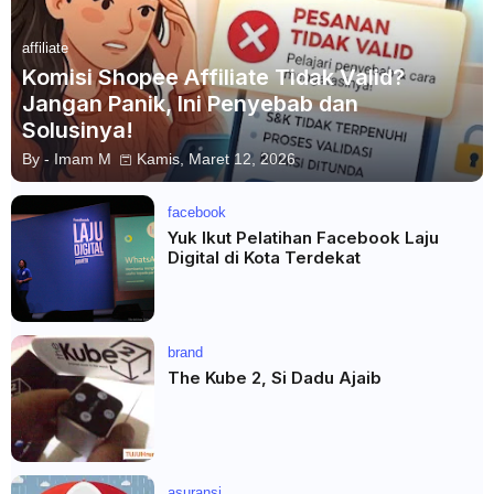
affiliate
Komisi Shopee Affiliate Tidak Valid?
Jangan Panik, Ini Penyebab dan
Solusinya!
By -
Imam M
Kamis, Maret 12, 2026
facebook
Yuk Ikut Pelatihan Facebook Laju
Digital di Kota Terdekat
brand
The Kube 2, Si Dadu Ajaib
asuransi